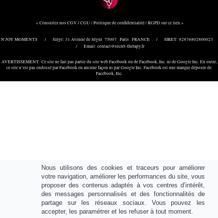
< Consultez nos CGV / CGU / Politique de confidentialité / RGPD sur ce lien >
N'JOY MOMENTS / Siège: 31 Avenue de Ségur 75007 Paris FRANCE / SIRET: 82876802800023
/ Email: contact@secret-therapy.fr
AVERTISSEMENT: Ce site ne fait pas partie du site web Facebook ou de Facebook, Inc. ni de Google Inc. En outre,
ce site n’est pas endossé par Facebook en aucune façon ni par Google Inc. Facebook est une marque déposée de
Facebook, Inc.
Nous utilisons des cookies et traceurs pour améliorer
votre navigation, améliorer les performances du site, vous
proposer des contenus adaptés à vos centres d’intérêt,
des messages personnalisés et des fonctionnalités de
partage sur les réseaux sociaux. Vous pouvez les
accepter, les paramétrer et les refuser à tout moment.