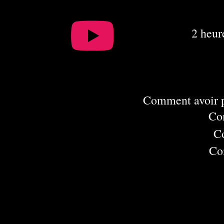
2 heur
Comment avoir p
Com
Co
Com