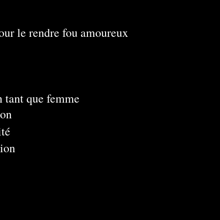
pour le rendre fou amoureux
n tant que femme
tion
ité
tion