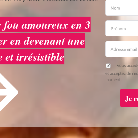
re fou amoureux en 3
er en devenant une
et irrésistible
Vous accède
et acceptez de re
moment.
Je r