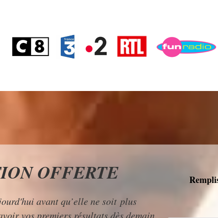
ION OFFERTE
Remplis
ourd'hui avant qu’elle ne soit plus
avoir vos premiers résultats dès demain