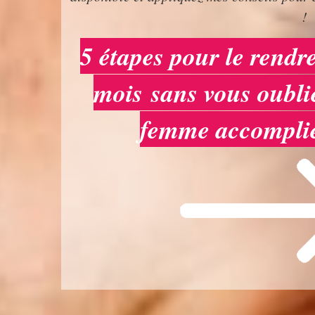
!
5 étapes pour le rend
mois sans vous oubli
femme accomplie 